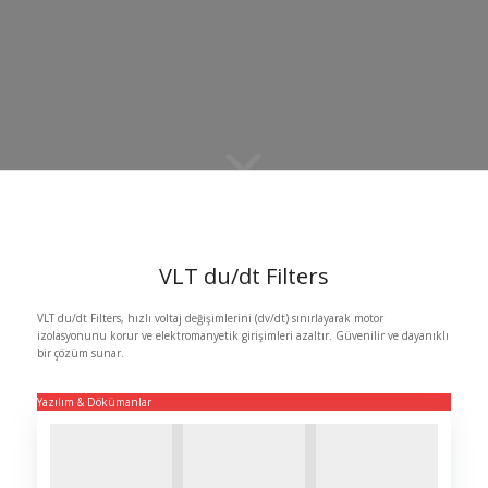
VLT du/dt Filters
VLT du/dt Filters, hızlı voltaj değişimlerini (dv/dt) sınırlayarak motor
izolasyonunu korur ve elektromanyetik girişimleri azaltır. Güvenilir ve dayanıklı
bir çözüm sunar.
Yazılım & Dökümanlar