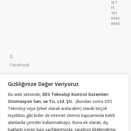
Facebook
Gizliliğinize Değer Veriyoruz
LinkedIn
Bu web sitesinde,
DES Teknoloji Kontrol Sistemleri
Otomasyon San. ve Tic. Ltd. Şti.
(Bundan sonra DES
RSS Beslemesi
Teknoloji veya Şirket olarak anılacaktır) olarak birçok
teşebbüs gibi bizler de internet sitemiz kapsamında belirli
alanlarda çerezler kullanmaktayız. Buna ek olarak, dış
Yukarı Dudullu Mah. Necip Fazıl Bulvarı. Keyap Çarşı E2
bağlantı içeren bazı sayfalarımızda, tarafınızı bilgilendirme