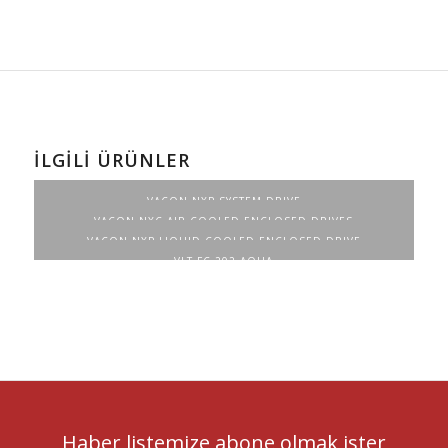
İLGILI ÜRÜNLER
VACON NXP SYSTEM DRIVE
VACON NXC AIR COOLED ENCLOSED DRIVES
VACON NXP LIQUID COOLED ENCLOSED DRIVE
VLT FC 202 AQUA
Haber listemize abone olmak ister