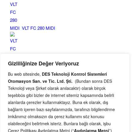
VLT FC 280 MIDI
Gizliliğinize Değer Veriyoruz
VLT FC 101 HVAC BASIC
Bu web sitesinde,
DES Teknoloji Kontrol Sistemleri
Otomasyon San. ve Tic. Ltd. Şti.
(Bundan sonra DES
Teknoloji veya Şirket olarak anılacaktır) olarak birçok
teşebbüs gibi bizler de internet sitemiz kapsamında belirli
alanlarda çerezler kullanmaktayız. Buna ek olarak, dış
bağlantı içeren bazı sayfalarımızda, tarafınızı bilgilendirme
Facebook
imkânımız olmaksızın da çerez kullanımı söz konusu
LinkedIn
olabileceğini belirtmek isteriz. Bunlara bağlı olarak, işbu
RSS Beslemesi
Çerez Politikası Aydınlatma Metni (“
Aydınlatma Metni
”)
Yukarı Dudullu Mah. Necip Fazıl Bulvarı. Keyap Çarşı