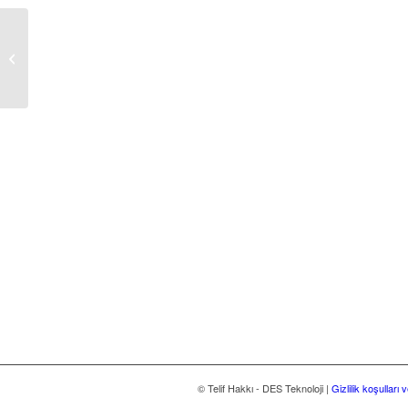
Cemre Shipyard
© Telif Hakkı - DES Teknoloji |
Gizlilik koşulları 