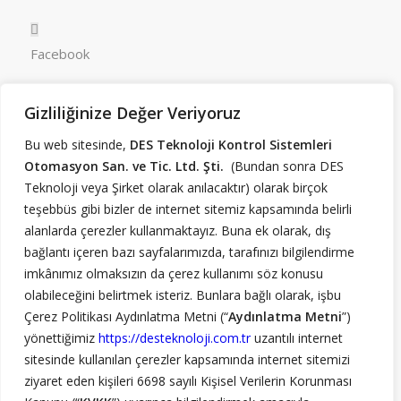
Facebook
Gizliliğinize Değer Veriyoruz
LinkedIn
Bu web sitesinde,
DES Teknoloji Kontrol Sistemleri
Otomasyon San. ve Tic. Ltd. Şti.
(Bundan sonra DES
RSS Beslemesi
Teknoloji veya Şirket olarak anılacaktır) olarak birçok
teşebbüs gibi bizler de internet sitemiz kapsamında belirli
alanlarda çerezler kullanmaktayız. Buna ek olarak, dış
Yukarı Dudullu Mah. Necip Fazıl Bulvarı. Keyap Çarşı E2
bağlantı içeren bazı sayfalarımızda, tarafınızı bilgilendirme
Blok. No: 44/85. Ümraniye / İstanbul
imkânımız olmaksızın da çerez kullanımı söz konusu
olabileceğini belirtmek isteriz. Bunlara bağlı olarak, işbu
Çerez Politikası Aydınlatma Metni (“
Aydınlatma Metni
”)
Yol Tarifi
yönettiğimiz
https://desteknoloji.com.tr
uzantılı internet
sitesinde kullanılan çerezler kapsamında internet sitemizi
ziyaret eden kişileri 6698 sayılı Kişisel Verilerin Korunması
+90 216 420 30 56 (Pbx)