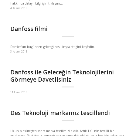
hakkında detaylı bilgi için tıklayınız.
4 Kasım 2016
Danfoss filmi
Danfoss’un bugünden geleceği nasıl inşaa ettiğini keşfedin.
3 Kasım 2016
Danfoss ile Geleceğin Teknolojilerini
Görmeye Davetlisiniz
11 Ekim 2016
Des Teknoloji markamız tescillendi
Uzun bir süreçten sonra marka tescilimizi aldık. Artık T.C. nin tescilli bir
markasıyız. Yaptığımız, yapacağımız ve yapmakta olduğumuz her işin arkasında