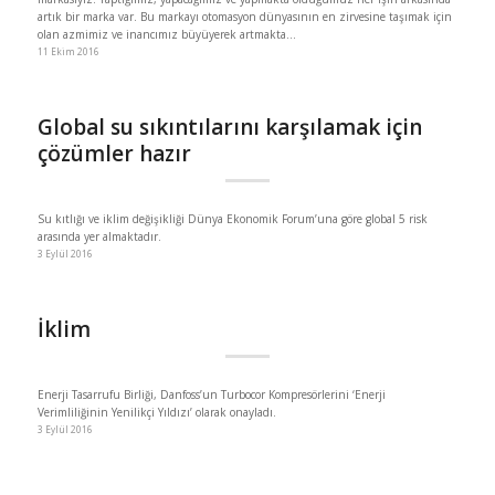
artık bir marka var. Bu markayı otomasyon dünyasının en zirvesine taşımak için
olan azmimiz ve inancımız büyüyerek artmakta…
11 Ekim 2016
Global su sıkıntılarını karşılamak için
çözümler hazır
Su kıtlığı ve iklim değişikliği Dünya Ekonomik Forum’una göre global 5 risk
arasında yer almaktadır.
3 Eylül 2016
İklim
Enerji Tasarrufu Birliği, Danfoss’un Turbocor Kompresörlerini ‘Enerji
Verimliliğinin Yenilikçi Yıldızı’ olarak onayladı.
3 Eylül 2016