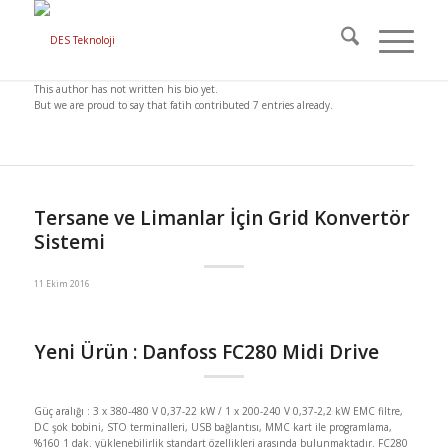
Hakkında
fatih
This author has not written his bio yet.
But we are proud to say that
fatih
contributed 7 entries already.
Tersane ve Limanlar İçin Grid Konvertör
Sistemi
11 Ekim 2016
Yeni Ürün : Danfoss FC280 Midi Drive
Güç aralığı : 3 x 380-480 V 0,37-22 kW / 1 x 200-240 V 0,37-2,2 kW EMC filtre,
DC şok bobini, STO terminalleri, USB bağlantısı, MMC kart ile programlama,
%160 1 dak. yüklenebilirlik standart özellikleri arasında bulunmaktadır. FC280